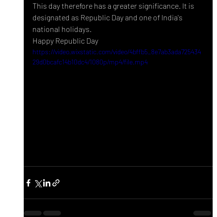
This day therefore has a greater significance. It is 
designated as Republic Day and one of India's 
national holidays.
Happy Republic Day
https://video.wixstatic.com/video/4bffb5_8e7ab3ada725434
29d0bcafc14b10dc4/1080p/mp4/file.mp4