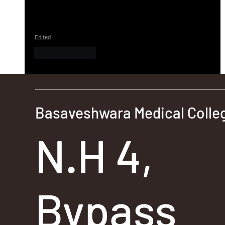
Edited
Like
Reply
Basaveshwara Medical Colleg
N.H 4,
Bypass