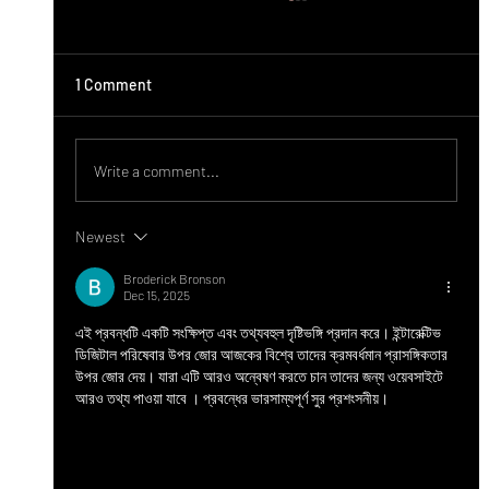
1 Comment
Write a comment...
Newest
ಬಸವೇಶ್ವರ ವೈದ್ಯಕೀಯ ಮಹಾವಿದ್ಯಾಲಯದಿಂದ
Broderick Bronson
ಗುಯಿಲಾಳುವಿನಲ್ಲಿ ಉಚಿತ ಆರೋಗ್ಯ ತಪಾಸಣಾ ಶಿಬಿರ
Dec 15, 2025
এই প্রবন্ধটি একটি সংক্ষিপ্ত এবং তথ্যবহুল দৃষ্টিভঙ্গি প্রদান করে। ইন্টারেক্টিভ 
ডিজিটাল পরিষেবার উপর জোর আজকের বিশ্বে তাদের ক্রমবর্ধমান প্রাসঙ্গিকতার 
উপর জোর দেয়। যারা এটি আরও অন্বেষণ করতে চান তাদের জন্য ওয়েবসাইটে 
আরও তথ্য পাওয়া যাবে । প্রবন্ধের ভারসাম্যপূর্ণ সুর প্রশংসনীয়।