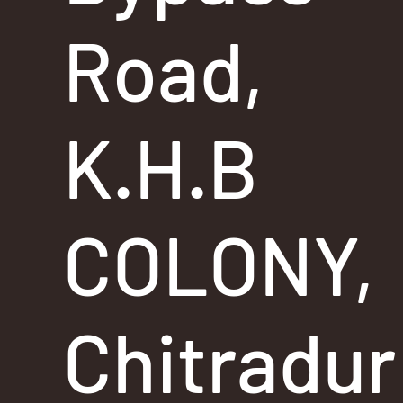
Road,
K.H.B
COLONY,
Chitradur